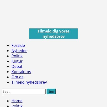
Skip
to
content
Tilmeld dig vores
nyhedsbrev
Primary
Forside
Menu
Nyheder
Politik
Kultur
Debat
Kontakt os
Om os
Tilmeld nyhedsbrev
Søg
efter:
Home
Politik