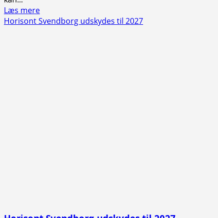
Read
Læs mere
more
Horisont Svendborg udskydes til 2027
about
Skepticismen
er
død
når
skattefinansieret
skolemad
bliver
serveret