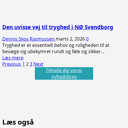
Den uvisse vej til tryghed i NØ Svendborg
Dennis Skov Rasmussen
marts 2, 2026
0
Tryghed er et essentielt behov og roligheden til at
bevæge sig ubekymret rundt og føle sig sikker...
Read
Læs mere
Indlægsinddeling
more
Previous
1
2
3
Next
about
Tilmeld dig vores
Den
nyhedsbrev
uvisse
vej
til
tryghed
i
NØ
Læs også
Svendborg