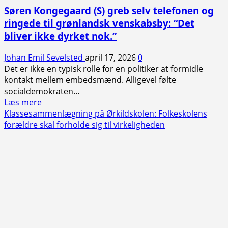
Søren Kongegaard (S) greb selv telefonen og
flertal
for
ringede til grønlandsk venskabsby: “Det
nyt
bliver ikke dyrket nok.”
friplejehjem:
“Tved
Johan Emil Sevelsted
april 17, 2026
0
er
Det er ikke en typisk rolle for en politiker at formidle
den
kontakt mellem embedsmænd. Alligevel følte
mest
socialdemokraten...
oplagte
Read
Læs mere
placering”
more
Klassesammenlægning på Ørkildskolen: Folkeskolens
about
forældre skal forholde sig til virkeligheden
Søren
Kongegaard
(S)
greb
selv
telefonen
og
ringede
til