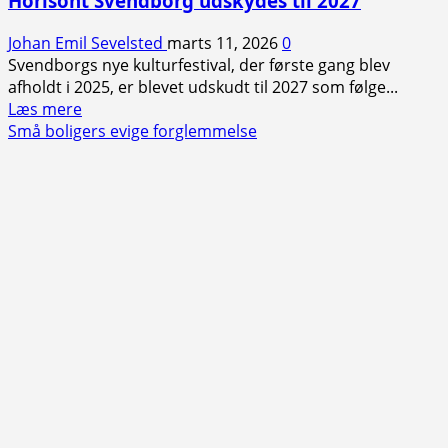
Horisont Svendborg udskydes til 2027
Johan Emil Sevelsted
marts 11, 2026
0
Svendborgs nye kulturfestival, der første gang blev
afholdt i 2025, er blevet udskudt til 2027 som følge...
Read
Læs mere
more
Små boligers evige forglemmelse
about
Horisont
Svendborg
udskydes
til
2027