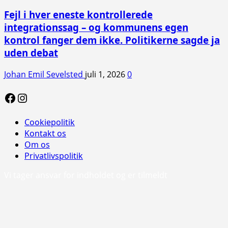
Fejl i hver eneste kontrollerede
integrationssag – og kommunens egen
kontrol fanger dem ikke. Politikerne sagde ja
uden debat
Johan Emil Sevelsted
juli 1, 2026
0
Facebook
Instagram
Cookiepolitik
Kontakt os
Om os
Privatlivspolitik
Vi tager ansvar for indholdet og er tilmeldt