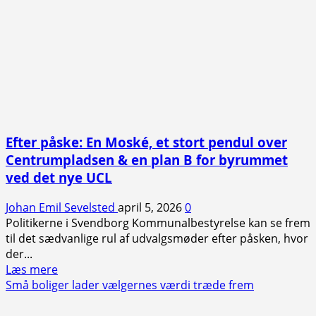
Efter påske: En Moské, et stort pendul over
Centrumpladsen & en plan B for byrummet
ved det nye UCL
Johan Emil Sevelsted
april 5, 2026
0
Politikerne i Svendborg Kommunalbestyrelse kan se frem
til det sædvanlige rul af udvalgsmøder efter påsken, hvor
der...
Read
Læs mere
more
Små boliger lader vælgernes værdi træde frem
about
Efter