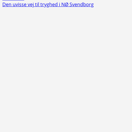
more
Den uvisse vej til tryghed i NØ Svendborg
about
Kønsdebat
samlede
Svendborgs
borgerlige
partier