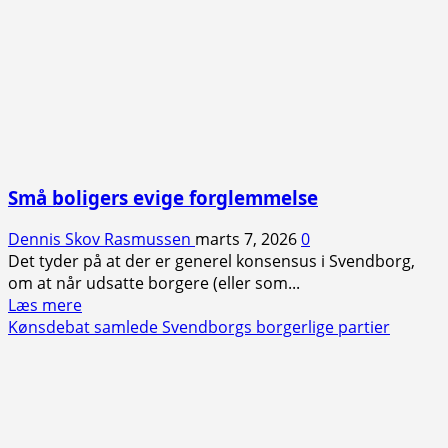
Små boligers evige forglemmelse
Dennis Skov Rasmussen
marts 7, 2026
0
Det tyder på at der er generel konsensus i Svendborg,
om at når udsatte borgere (eller som...
Read
Læs mere
more
Kønsdebat samlede Svendborgs borgerlige partier
about
Små
boligers
evige
forglemmelse