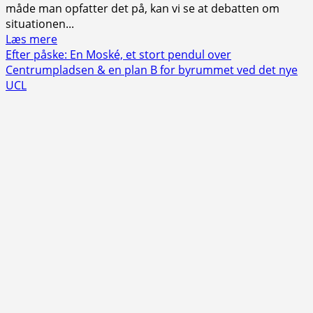
måde man opfatter det på, kan vi se at debatten om
situationen...
Read
Læs mere
more
Efter påske: En Moské, et stort pendul over
about
Centrumpladsen & en plan B for byrummet ved det nye
Klassesammenlægning
UCL
på
Ørkildskolen:
Folkeskolens
forældre
skal
forholde
sig
til
virkeligheden