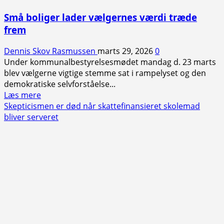
Små boliger lader vælgernes værdi træde
frem
Dennis Skov Rasmussen
marts 29, 2026
0
Under kommunalbestyrelsesmødet mandag d. 23 marts
blev vælgerne vigtige stemme sat i rampelyset og den
demokratiske selvforståelse...
Read
Læs mere
more
Skepticismen er død når skattefinansieret skolemad
about
bliver serveret
Små
boliger
lader
vælgernes
værdi
træde
frem