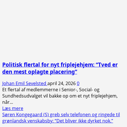
Politisk flertal for nyt friplejehjem: “Tved er
den mest oplagte placering”
Johan Emil Sevelsted
april 24, 2026
0
Et flertal af medlemmerne i Senior-, Social- og
Sundhedsudvalget vil bakke op om et nyt friplejehjem,
når...
Read
Læs mere
more
Søren Kongegaard (S) greb selv telefonen og ringede til
about
grønlandsk venskabsby: “Det bliver ikke dyrket nok.”
Politisk