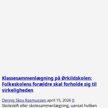
grønlandsk
venskabsby:
“Det
bliver
ikke
dyrket
nok.”
Klassesammenlægning på Ørkildskolen:
Folkeskolens forældre skal forholde sig til
virkeligheden
Dennis Skov Rasmussen
april 15, 2026
0
Skoleskift eller skolesammenlægning, uanset hvilken