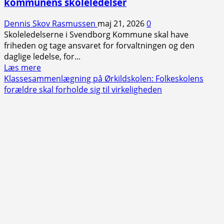
kommunens skoleledelser
Dennis Skov Rasmussen
maj 21, 2026
0
Skoleledelserne i Svendborg Kommune skal have
friheden og tage ansvaret for forvaltningen og den
daglige ledelse, for...
Read
Læs mere
more
Klassesammenlægning på Ørkildskolen: Folkeskolens
about
forældre skal forholde sig til virkeligheden
Mistillidsspøgelse
genopstår
mod
kommunens
skoleledelser