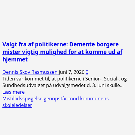
Valgt fra af politikerne: Demente borgere
mister vigtig mulighed for at komme ud af
hjemmet
Dennis Skov Rasmussen
juni 7, 2026
0
Tiden var kommet til, at politikerne i Senior-, Social-, og
Sundhedsudvalget på udvalgsmødet d. 3. juni skulle...
Read
Læs mere
more
Mistillidsspøgelse genopstår mod kommunens
about
skoleledelser
Valgt
fra
af
politikerne: