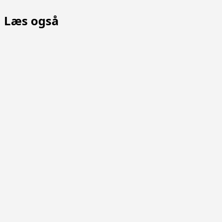
i
Læs også
NØ
Svendborg