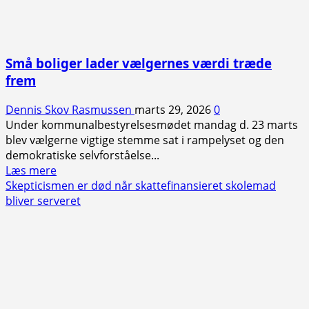
Små boliger lader vælgernes værdi træde
frem
Dennis Skov Rasmussen
marts 29, 2026
0
Under kommunalbestyrelsesmødet mandag d. 23 marts
blev vælgerne vigtige stemme sat i rampelyset og den
demokratiske selvforståelse...
Read
Læs mere
more
Skepticismen er død når skattefinansieret skolemad
about
bliver serveret
Små
boliger
lader
vælgernes
værdi
træde
frem