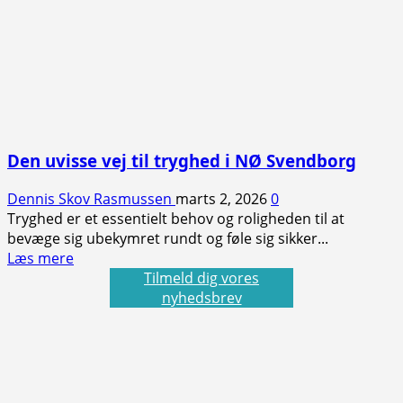
Den uvisse vej til tryghed i NØ Svendborg
Dennis Skov Rasmussen
marts 2, 2026
0
Tryghed er et essentielt behov og roligheden til at
bevæge sig ubekymret rundt og føle sig sikker...
Read
Læs mere
more
Tilmeld dig vores
about
nyhedsbrev
Den
uvisse
vej
til
tryghed