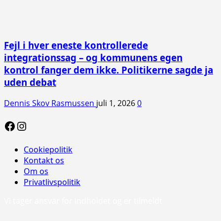
Fejl i hver eneste kontrollerede
integrationssag – og kommunens egen
kontrol fanger dem ikke. Politikerne sagde ja
uden debat
Dennis Skov Rasmussen
juli 1, 2026
0
Facebook
Instagram
Cookiepolitik
Kontakt os
Om os
Privatlivspolitik
Vi tager ansvar for indholdet og er tilmeldt