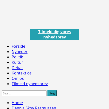
Skip
to
content
Tilmeld dig vores
nyhedsbrev
Primary
Forside
Menu
Nyheder
Politik
Kultur
Debat
Kontakt os
Om os
Tilmeld nyhedsbrev
Søg
efter:
Home
Dennis Skov Rasmussen