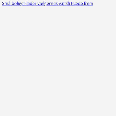
more
Små boliger lader vælgernes værdi træde frem
about
Klassesammenlægning
på
Ørkildskolen:
Folkeskolens
forældre
skal
forholde
sig
til
virkeligheden