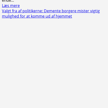
ende...
Read
Læs mere
more
Valgt fra af politikerne: Demente borgere mister vigtig
about
mulighed for at komme ud af hjemmet
Simulerende
gøgleri
er
åbenbart
fortællingen
om
Skovparken