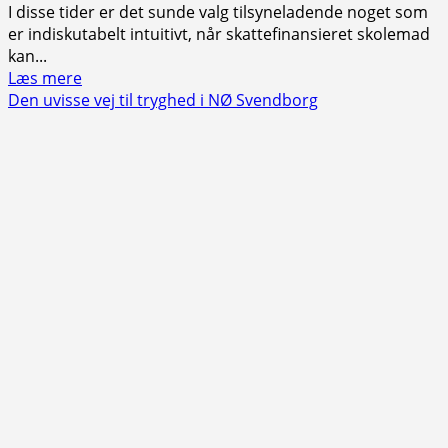
I disse tider er det sunde valg tilsyneladende noget som
er indiskutabelt intuitivt, når skattefinansieret skolemad
kan...
Read
Læs mere
more
Den uvisse vej til tryghed i NØ Svendborg
about
Skepticismen
er
død
når
skattefinansieret
skolemad
bliver
serveret