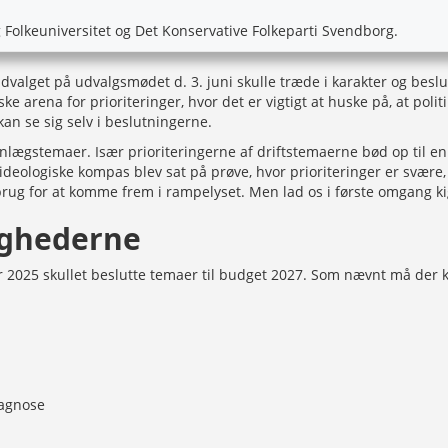
 Folkeuniversitet og Det Konservative Folkeparti Svendborg.
udvalget på udvalgsmødet d. 3. juni skulle træde i karakter og beslut
 arena for prioriteringer, hvor det er vigtigt at huske på, at poli
kan se sig selv i beslutningerne.
nlægstemaer. Især prioriteringerne af driftstemaerne bød op til e
ideologiske kompas blev sat på prøve, hvor prioriteringer er svær
 brug for at komme frem i rampelyset. Men lad os i første omgang 
ighederne
 2025 skullet beslutte temaer til budget 2027. Som nævnt må der 
iagnose