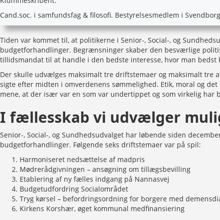
Klummeskribent.
Cand.soc. i samfundsfag & filosofi. Bestyrelsesmedlem i Svendborg
Tiden var kommet til, at politikerne i Senior-, Social-, og Sundheds
budgetforhandlinger. Begrænsninger skaber den besværlige politiske
tillidsmandat til at handle i den bedste interesse, hvor man bedst 
Der skulle udvælges maksimalt tre driftstemaer og maksimalt tre a
sigte efter midten i omverdenens sømmelighed. Etik, moral og det 
mene, at der især var en som var undertippet og som virkelig har
I fællesskab vi udvælger mul
Senior-, Social-, og Sundhedsudvalget har løbende siden december
budgetforhandlinger. Følgende seks driftstemaer var på spil:
Harmoniseret nedsættelse af madpris
Mødrerådgivningen – ansøgning om tillægsbevilling
Etablering af ny fælles indgang på Nannasvej
Budgetudfordring Socialområdet
Tryg kørsel – befordringsordning for borgere med demensd
Kirkens Korshær, øget kommunal medfinansiering