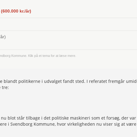
600.000 kr./år)
år)
vendborg Kommune. Klik på et tema for at læse mere.
e blandt politikerne i udvalget fandt sted. I referatet fremgår umi
 tre:
m nu blot står tilbage i det politiske maskineri som et forsøg, der 
orgere i Svendborg Kommune, hvor virkeligheden nu viser sig at være 