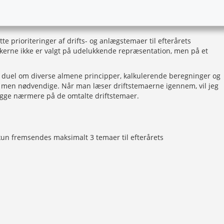
te prioriteringer af drifts- og anlægstemaer til efterårets
tikerne ikke er valgt på udelukkende repræsentation, men på et
n duel om diverse almene principper, kalkulerende beregninger og
e, men nødvendige. Når man læser driftstemaerne igennem, vil jeg
kigge nærmere på de omtalte driftstemaer.
kun fremsendes maksimalt 3 temaer til efterårets