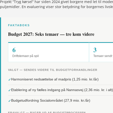
Projekt “Tryg kørsel” har siden 2024 givet borgere med let til mode
puljemidler. En evaluering viser stor betydning for borgernes livs
FAKTABOKS
Budget 2027: Seks temaer — tre kom videre
6
3
Driftstemaer på spil
Temaer sendt 
VALGT — SENDES VIDERE TIL BUDGETFORHANDLINGER
✓
Harmoniseret nedsættelse af madpris (1,25 mio. kr./år)
✓
Etablering af ny fælles indgang på Nannasvej (2,36 mio. kr. i alt)
✓
Budgetudfordring Socialområdet (27,9 mio. kr./år)
FRAVALGT — RYGER UD AF BUDGETPROCESSEN