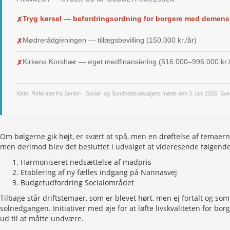
✗
Tryg kørsel — befordringsordning for borgere med demens (
✗
Mødrerådgivningen — tillægsbevilling (150.000 kr./år)
✗
Kirkens Korshær — øget medfinansiering (516.000–996.000 kr./
Kilde: Referatet fra Senior-, Social- og Sundhedsudvalgets møde den 3. juni 2026, S
Om bølgerne gik højt, er svært at spå, men en drøftelse af temaern
men derimod blev det besluttet i udvalget at videresende følgende
Harmoniseret nedsættelse af madpris
Etablering af ny fælles indgang på Nannasvej
Budgetudfordring Socialområdet
Tilbage står driftstemaer, som er blevet hørt, men ej fortalt og so
solnedgangen. Initiativer med øje for at løfte livskvaliteten for b
ud til at måtte undvære.