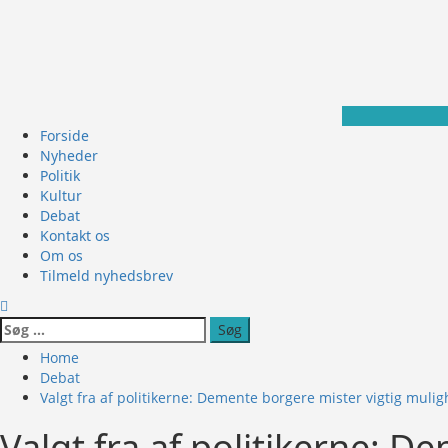
Skip
to
content
Primary
Forside
Menu
Nyheder
Politik
Kultur
Debat
Kontakt os
Om os
Tilmeld nyhedsbrev
Søg
efter:
Home
Debat
Valgt fra af politikerne: Demente borgere mister vigtig mul
Valgt fra af politikerne: 