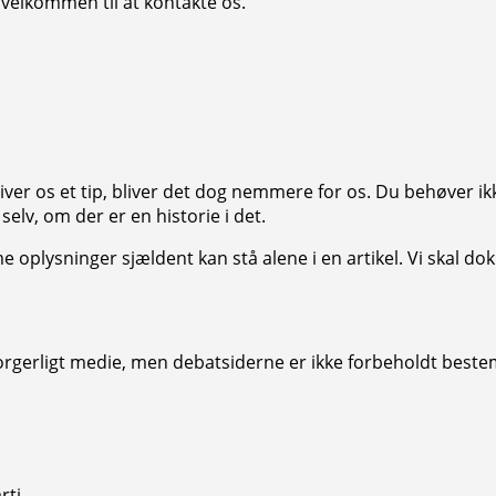
d velkommen til at kontakte os.
u giver os et tip, bliver det dog nemmere for os. Du behøver 
 selv, om der er en historie i det.
ysninger sjældent kan stå alene i en artikel. Vi skal dokum
orgerligt medie, men debatsiderne er ikke forbeholdt best
rti.