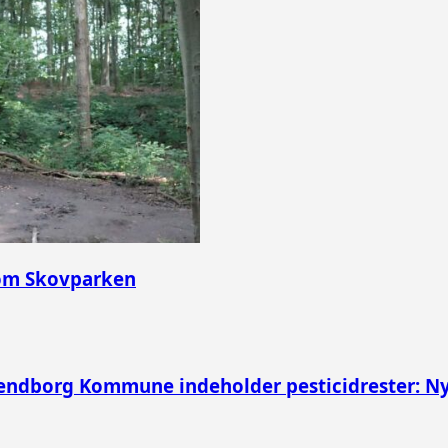
 om Skovparken
vendborg Kommune indeholder pesticidrester: N