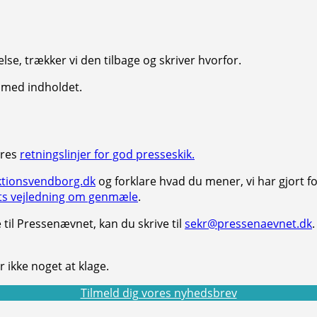
else, trækker vi den tilbage og skriver hvorfor.
se med indholdet.
eres
retningslinjer for god presseskik.
tionsvendborg.dk
og forklare hvad du mener, vi har gjort 
s vejledning om genmæle
.
 til Pressenævnet, kan du skrive til
sekr@pressenaevnet.dk
 ikke noget at klage.
Tilmeld dig vores nyhedsbrev