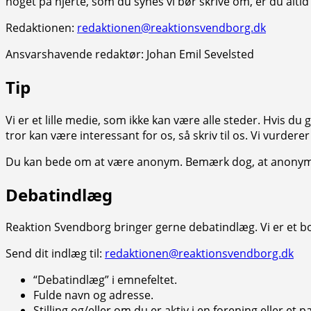
noget på hjerte, som du synes vi bør skrive om, er du alti
Redaktionen:
redaktionen@reaktionsvendborg.dk
Ansvarshavende redaktør: Johan Emil Sevelsted
Tip
Vi er et lille medie, som ikke kan være alle steder. Hvis d
tror kan være interessant for os, så skriv til os. Vi vurderer
Du kan bede om at være anonym. Bemærk dog, at anonyme opl
Debatindlæg
Reaktion Svendborg bringer gerne debatindlæg. Vi er et b
Send dit indlæg til:
redaktionen@reaktionsvendborg.dk
“Debatindlæg” i emnefeltet.
Fulde navn og adresse.
Stilling og/eller om du er aktiv i en forening eller et pa