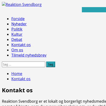
Skip
to
content
Primary
Forside
Menu
Nyheder
Politik
Kultur
Debat
Kontakt os
Om os
Tilmeld nyhedsbrev
Søg
efter:
Home
Kontakt os
Kontakt os
Reaktion Svendborg er et lokalt og borgerligt nyhedsmedie