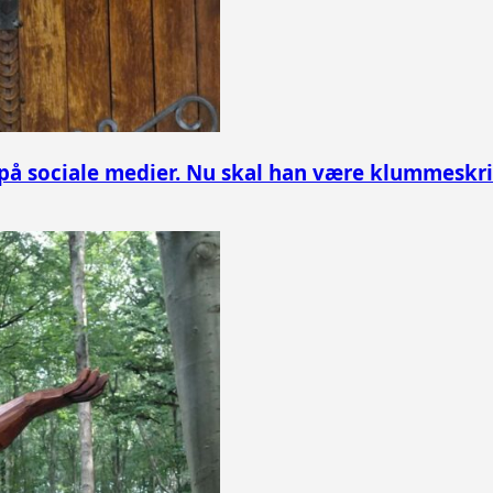
 på sociale medier. Nu skal han være klummeskr