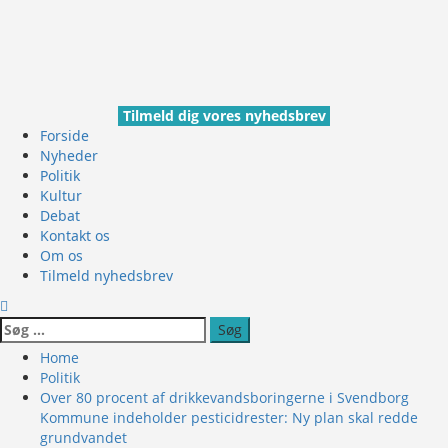
Skip
to
content
Tilmeld dig vores nyhedsbrev
Primary
Forside
Menu
Nyheder
Politik
Kultur
Debat
Kontakt os
Om os
Tilmeld nyhedsbrev
Søg
efter:
Home
Politik
Over 80 procent af drikkevandsboringerne i Svendborg
Kommune indeholder pesticidrester: Ny plan skal redde
grundvandet