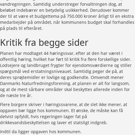
vandregningen. Samtidig understreger forvaltningen dog, at
beløbet indebærer en betydelig usikkerhed. Derudover kommer
der til at være et budgettema på 750.000 kroner årligt til en ekstra
medarbejder på området, når kommunens budget skal forhandles
på plads til efteråret.
Kritik fra begge sider
Planen har modtaget 44 høringssvar, efter at den har været i
offentlig høring, hvilket har ført til kritik fra flere forskellige sider.
Lodsejere og landbruget frygter for ejendomsværdierne og stiller
spørgsmål ved erstatningsniveauet. Samtidig peger de på, at
deres sprøjtemidler er lovlige og godkendte. Omvendt mener
Danmarks Naturfredningsforening, at planen er alt for langsom,
og at de mest sårbare områder skal beskyttes allerede inden for
de næste tre år.
Flere borgere skriver i høringssvarene, at de slet ikke mener, at
opgaven bør ligge hos kommunen. Et ønske, de måske kan få
delvist opfyldt, hvis regeringen tager fat på
drikkevandsbeskyttelsen og laver et statsligt indgreb.
Indtil da ligger opgaven hos kommunen.