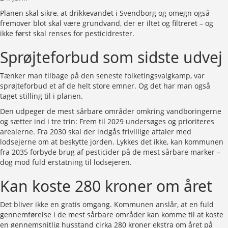
Planen skal sikre, at drikkevandet i Svendborg og omegn også
fremover blot skal være grundvand, der er iltet og filtreret – og
ikke først skal renses for pesticidrester.
Sprøjteforbud som sidste udvej
Tænker man tilbage på den seneste folketingsvalgkamp, var
sprøjteforbud et af de helt store emner. Og det har man også
taget stilling til i planen.
Den udpeger de mest sårbare områder omkring vandboringerne
og sætter ind i tre trin: Frem til 2029 undersøges og prioriteres
arealerne. Fra 2030 skal der indgås frivillige aftaler med
lodsejerne om at beskytte jorden. Lykkes det ikke, kan kommunen
fra 2035 forbyde brug af pesticider på de mest sårbare marker –
dog mod fuld erstatning til lodsejeren.
Kan koste 280 kroner om året
Det bliver ikke en gratis omgang. Kommunen anslår, at en fuld
gennemførelse i de mest sårbare områder kan komme til at koste
en gennemsnitlig husstand cirka 280 kroner ekstra om året på