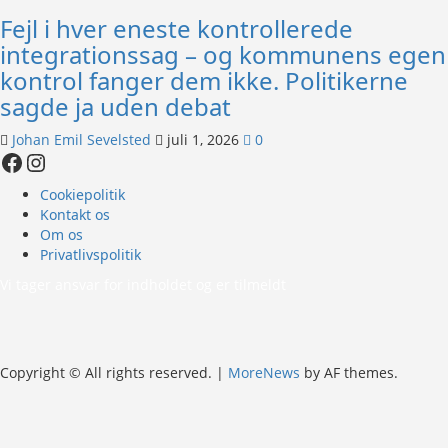
Fejl i hver eneste kontrollerede
integrationssag – og kommunens egen
kontrol fanger dem ikke. Politikerne
sagde ja uden debat
Johan Emil Sevelsted
juli 1, 2026
0
Facebook
Instagram
Cookiepolitik
Kontakt os
Om os
Privatlivspolitik
Vi tager ansvar for indholdet og er tilmeldt
Copyright © All rights reserved.
|
MoreNews
by AF themes.