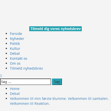
Skip
to
content
Tilmeld dig vores nyhedsbrev
Primary
Forside
Menu
Nyheder
Politik
Kultur
Debat
Kontakt os
Om os
Tilmeld nyhedsbrev
Søg
efter:
Home
Debat
Velkommen til min første klumme. Velkommen til samtalen.
Velkommen til Reaktion.