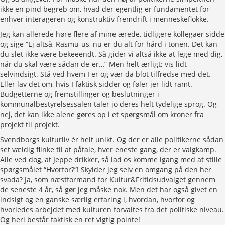
ikke en pind begreb om, hvad der egentlig er fundamentet for
enhver interageren og konstruktiv fremdrift i menneskeflokke.
Jeg kan allerede høre flere af mine ærede, tidligere kollegaer sidde
og sige “Ej altså, Rasmu-us, nu er du alt for hård i tonen. Det kan
du slet ikke være bekeeendt. Så gider vi altså ikke at lege med dig,
når du skal være sådan de-er…” Men helt ærligt; vis lidt
selvindsigt. Stå ved hvem I er og vær da blot tilfredse med det.
Eller lav det om, hvis I faktisk sidder og føler jer lidt ramt.
Budgetterne og fremstillinger og beslutninger i
kommunalbestyrelsessalen taler jo deres helt tydelige sprog. Og
nej, det kan ikke alene gøres op i et spørgsmål om kroner fra
projekt til projekt.
Svendborgs kulturliv ér helt unikt. Og der er alle politikerne sådan
set vældig flinke til at påtale, hver eneste gang, der er valgkamp.
Alle ved dog, at Jeppe drikker, så lad os komme igang med at stille
spørgsmålet “Hvorfor?”! Skylder jeg selv en omgang på den her
svada? Ja, som næstformand for Kultur&Fritidsudvalget gennem
de seneste 4 år, så gør jeg måske nok. Men det har også givet en
indsigt og en ganske særlig erfaring i, hvordan, hvorfor og
hvorledes arbejdet med kulturen forvaltes fra det politiske niveau.
Og heri består faktisk en ret vigtig pointe!