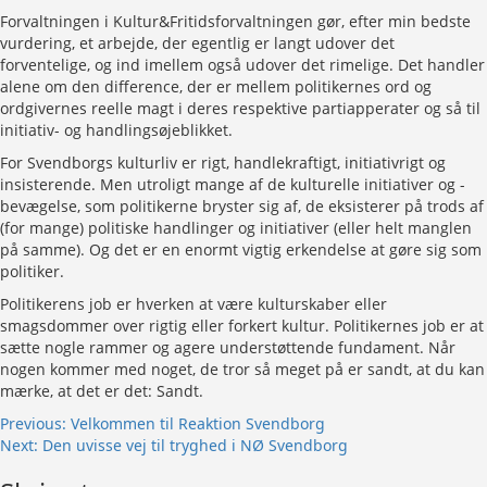
Forvaltningen i Kultur&Fritidsforvaltningen gør, efter min bedste
vurdering, et arbejde, der egentlig er langt udover det
forventelige, og ind imellem også udover det rimelige. Det handler
alene om den difference, der er mellem politikernes ord og
ordgivernes reelle magt i deres respektive partiapperater og så til
initiativ- og handlingsøjeblikket.
For Svendborgs kulturliv er rigt, handlekraftigt, initiativrigt og
insisterende. Men utroligt mange af de kulturelle initiativer og -
bevægelse, som politikerne bryster sig af, de eksisterer på trods af
(for mange) politiske handlinger og initiativer (eller helt manglen
på samme). Og det er en enormt vigtig erkendelse at gøre sig som
politiker.
Politikerens job er hverken at være kulturskaber eller
smagsdommer over rigtig eller forkert kultur. Politikernes job er at
sætte nogle rammer og agere understøttende fundament. Når
nogen kommer med noget, de tror så meget på er sandt, at du kan
mærke, at det er det: Sandt.
Post
Previous:
Velkommen til Reaktion Svendborg
Next:
Den uvisse vej til tryghed i NØ Svendborg
navigation