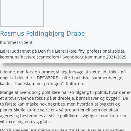
Rasmus Feldingbjerg Drabe
Klummeskribent.
Læreruddannet på Den frie Lærerskole, fhv. professionel soldat,
kommunalbestyrelsesmedlem i Svendborg Kommune 2021-2025.
I denne, min første klumme, vil jeg forsøge at sætte lidt fokus på
noget af det, der – DESVÆRRE – ofte, i politiske sammenhænge,
kaldes “flødeskummet på kagen”. Kulturen.
Mange af Svendborg politikere har en tilgang til politik, hvor der er
et altovervejende fokus på ældrepleje, børnehaver og byggeri. De
to første kan måske nok begribes, men hvordan at byggeri og
planer skulle kunne være et – så proportionelt som det altså
ageres og bestemmes af visse politikere – vigtigere end kulturen,
vil være mig en evig gåde.
Og så alligevel. For måske har den fløj af politikerne simpelthen